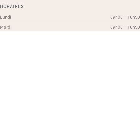
HORAIRES
Lundi
09h30 – 18h30
Mardi
09h30 – 18h30
Mercredi
09h30 – 18h30
Jeudi
Auj.
09h30 – 18h30
Vendredi
09h30 – 18h30
Samedi
09h30 – 12h30
Dimanche
Fermé
600 rue de la vallée d'Ossau
64121
Serres-Castet
Pyrénées-Atlantiques
S'y rendre avec Waze
Parking gratuit à disposition