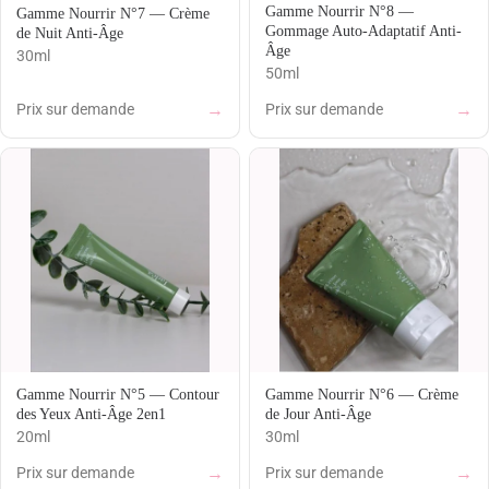
Gamme Nourrir N°8 —
Gamme Nourrir N°7 — Crème
MODELAGE BRÉSILIEN
Gommage Auto-Adaptatif Anti-
de Nuit Anti-Âge
Âge
30ml
BEAUTÉ DES MAINS ET DES PIEDS
50ml
→
→
Prix sur demande
Prix sur demande
BLOG BEAUTÉ & CONSEILS
BOUTIQUE
PANIER
VALIDATION DE LA COMMANDE
MON COMPTE
Gamme Nourrir N°5 — Contour
Gamme Nourrir N°6 — Crème
des Yeux Anti-Âge 2en1
de Jour Anti-Âge
06 29 21 27 04
RÉSERVER SUR PLANITY
20ml
30ml
→
→
Prix sur demande
Prix sur demande