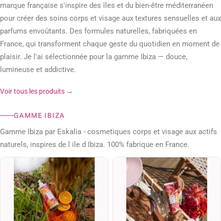
marque française s'inspire des îles et du bien-être méditerranéen
MODELAGE BRÉSILIEN
pour créer des soins corps et visage aux textures sensuelles et aux
parfums envoûtants. Des formules naturelles, fabriquées en
BEAUTÉ DES MAINS ET DES PIEDS
France, qui transforment chaque geste du quotidien en moment de
BLOG BEAUTÉ & CONSEILS
plaisir. Je l'ai sélectionnée pour la gamme Ibiza — douce,
lumineuse et addictive.
BOUTIQUE
Voir tous les produits →
PANIER
GAMME IBIZA
VALIDATION DE LA COMMANDE
Gamme Ibiza par Eskalia - cosmetiques corps et visage aux actifs
naturels, inspires de l ile d Ibiza. 100% fabrique en France.
MON COMPTE
06 29 21 27 04
RÉSERVER SUR PLANITY