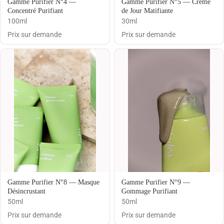
Gamme Purifier N°4 —
Gamme Purifier N°5 — Crème
Concentré Purifiant
de Jour Matifiante
100ml
30ml
Prix sur demande
Prix sur demande
Gamme Purifier N°8 — Masque
Gamme Purifier N°9 —
Désincrustant
Gommage Purifiant
50ml
50ml
Prix sur demande
Prix sur demande