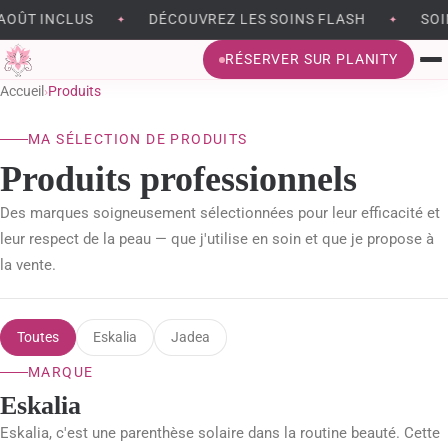
INCLUS
DÉCOUVREZ LES SOINS FLASH
SOINS VI
✦
✦
RÉSERVER SUR PLANITY
Accueil
›
Produits
BRONZAGE SANS UV
MA SÉLECTION DE PRODUITS
EPILATION
Produits professionnels
BEAUTÉ DU REGARD
Des marques soigneusement sélectionnées pour leur efficacité et
leur respect de la peau — que j'utilise en soin et que je propose à
SOINS DU VISAGE
la vente.
MÉSOTHÉRAPIE VIRTUELLE
Toutes
Eskalia
Jadea
MASSAGES ET MODELAGES CORPS
MARQUE
Eskalia
MADÉROTHÉRAPIE
Eskalia, c'est une parenthèse solaire dans la routine beauté. Cette