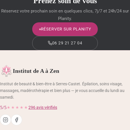
Prenez soin de vous
MODELAGE BRÉSILIEN
Réservez votre prochain soin en quelques clics, 7j/7 et 24h/24 sur
BEAUTÉ DES MAINS ET DES PIEDS
Planity.
RÉSERVER SUR PLANITY
BLOG BEAUTÉ & CONSEILS
06 29 21 27 04
BOUTIQUE
PANIER
Institut de A à Zen
VALIDATION DE LA COMMANDE
Institut de beauté & bien-être à Serres-Castet. Épilation, soins visage,
massages, madérothérapie et bien plus — je vous accueille du lundi au
MON COMPTE
samedi.
5/5
★★★★★
296 avis vérifiés
06 29 21 27 04
RÉSERVER SUR PLANITY