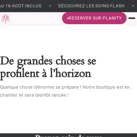
U 16 AOÛT INCLUS
DÉCOUVREZ LES SOINS FLASH
✦
✦
RÉSERVER SUR PLANITY
BRONZAGE SANS UV
EPILATION
De grandes choses se
BEAUTÉ DU REGARD
profilent à l’horizon
SOINS DU VISAGE
Quelque chose d’énorme se prépare ! Notre boutique est en
chantier et sera bientôt lancée !
MÉSOTHÉRAPIE VIRTUELLE
MASSAGES ET MODELAGES CORPS
MADÉROTHÉRAPIE