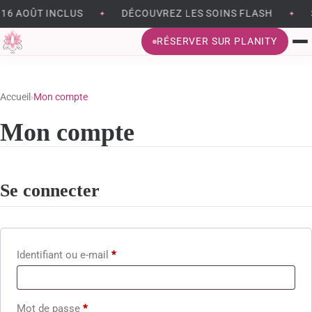
16 AOÛT INCLUS
DÉCOUVREZ LES SOINS FLASH
S
✦
✦
RÉSERVER SUR PLANITY
BRONZAGE SANS UV
Accueil
›
Mon compte
EPILATION
Mon compte
BEAUTÉ DU REGARD
SOINS DU VISAGE
Se connecter
MÉSOTHÉRAPIE VIRTUELLE
MASSAGES ET MODELAGES CORPS
Obligatoire
Identifiant ou e-mail
*
MADÉROTHÉRAPIE
Obligatoire
Mot de passe
*