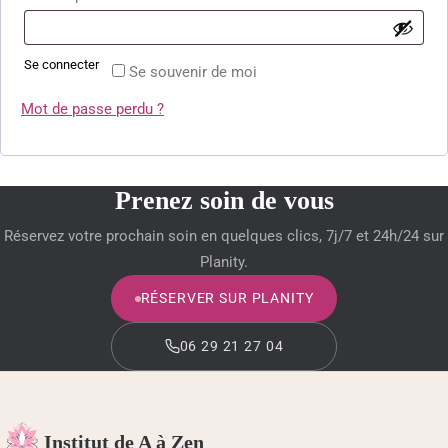
MODELAGE BRÉSILIEN
BEAUTÉ DES MAINS ET DES PIEDS
Se connecter
Se souvenir de moi
Mot de passe perdu ?
BLOG BEAUTÉ & CONSEILS
BOUTIQUE
Prenez soin de vous
PANIER
Réservez votre prochain soin en quelques clics, 7j/7 et 24h/24 sur
Planity.
VALIDATION DE LA COMMANDE
RÉSERVER SUR PLANITY
MON COMPTE
06 29 21 27 04
06 29 21 27 04
RÉSERVER SUR PLANITY
Institut de A à Zen