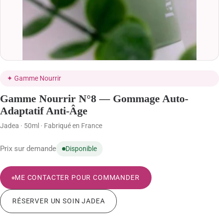
MODELAGE BRÉSILIEN
BEAUTÉ DES MAINS ET DES PIEDS
BLOG BEAUTÉ & CONSEILS
✦ Gamme Nourrir
BOUTIQUE
Gamme Nourrir N°8 — Gommage Auto-
PANIER
Adaptatif Anti-Âge
Jadea · 50ml · Fabriqué en France
VALIDATION DE LA COMMANDE
Prix sur demande
Disponible
MON COMPTE
ME CONTACTER POUR COMMANDER
06 29 21 27 04
RÉSERVER SUR PLANITY
RÉSERVER UN SOIN JADEA