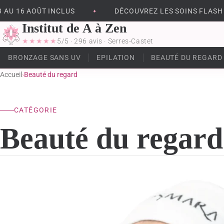
U 16 AOÛT INCLUS
DÉCOUVREZ LES SOINS FLASH
✦
Institut de A à Zen
★★★★★
5/5 · 296 avis · Serres-Castet
BRONZAGE SANS UV
EPILATION
BEAUTÉ DU REGARD
Accueil
›
Beauté du regard
CATÉGORIE
Beauté du regard