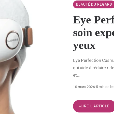
BEAUTÉ DU REGARD
Eye Perf
soin exp
yeux
Eye Perfection Casma
qui aide à réduire ri
et…
10 mars 2026
·
5 min de le
LIRE L'ARTICLE