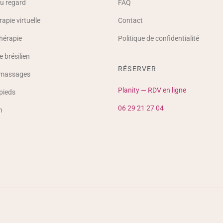
u regard
FAQ
apie virtuelle
Contact
hérapie
Politique de confidentialité
 brésilien
RÉSERVER
 massages
Planity — RDV en ligne
pieds
06 29 21 27 04
n