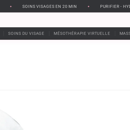
SOINS VISAGES EN 20 MIN
PURIFIER - HYDR
✦
✦
SOINS DU VISAGE
MÉSOTHÉRAPIE VIRTUELLE
MAS