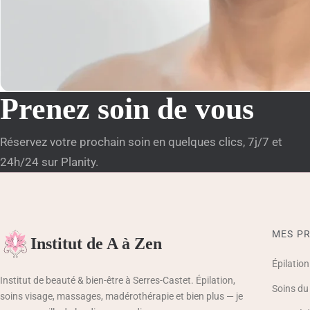
Prenez soin de vous
Réservez votre prochain soin en quelques clics, 7j/7 et
24h/24 sur Planity.
MES PR
Institut de A à Zen
Épilation
Institut de beauté & bien-être à Serres-Castet. Épilation,
Soins du
soins visage, massages, madérothérapie et bien plus — je