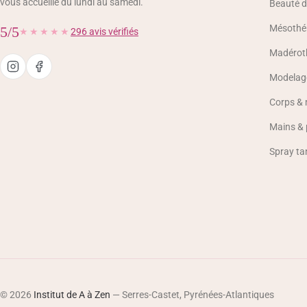
vous accueille du lundi au samedi.
Beauté d
Mésothér
5/5
★★★★★
296 avis vérifiés
Madérot
Modelage
Corps &
Mains & 
Spray ta
© 2026
Institut de A à Zen
— Serres-Castet, Pyrénées-Atlantiques