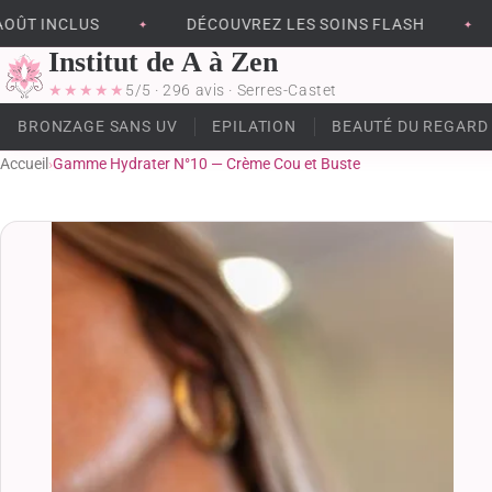
 INCLUS
DÉCOUVREZ LES SOINS FLASH
S
✦
✦
Institut de A à Zen
★★★★★
5/5 · 296 avis · Serres-Castet
BRONZAGE SANS UV
EPILATION
BEAUTÉ DU REGARD
Accueil
›
Gamme Hydrater N°10 — Crème Cou et Buste