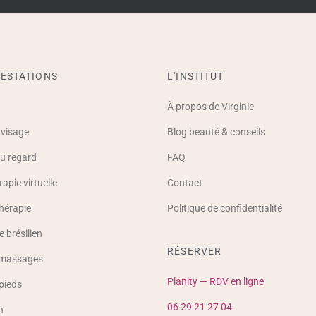
ESTATIONS
L'INSTITUT
À propos de Virginie
 visage
Blog beauté & conseils
u regard
FAQ
apie virtuelle
Contact
hérapie
Politique de confidentialité
 brésilien
RÉSERVER
 massages
Planity — RDV en ligne
pieds
06 29 21 27 04
n