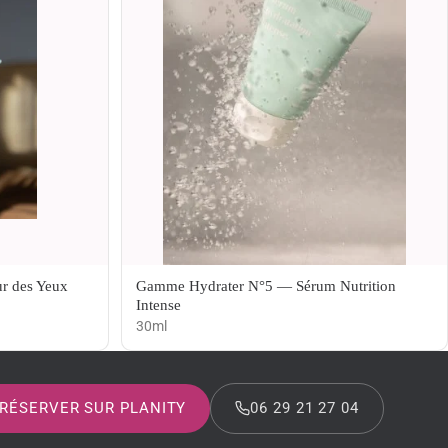
r des Yeux
Gamme Hydrater N°5 — Sérum Nutrition
Intense
30ml
RÉSERVER SUR PLANITY
06 29 21 27 04