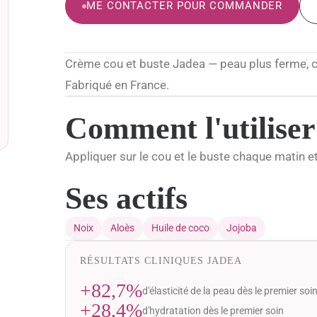
ME CONTACTER POUR COMMANDER
Crème cou et buste Jadea — peau plus ferme, co
Fabriqué en France.
Comment l'utiliser
Appliquer sur le cou et le buste chaque matin et
Ses actifs
Noix
Aloès
Huile de coco
Jojoba
RÉSULTATS CLINIQUES JADEA
+82,7%
d'élasticité de la peau dès le premier soi
+28,4%
d'hydratation dès le premier soin