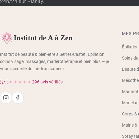
24h/24 sur Planity.
MES PR
Institut de A à Zen
Épilation
Institut de beauté & bien-être à Serres-Castet. Épilation,
Soins du
soins visage, massages, madérothérapie et bien plus — je
vous accueille du lundi au samedi.
Beauté d
Mésothér
5/5
★★★★★
296 avis vérifiés
Madérot
Modelage
Corps &
Mains & 
Spray ta