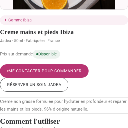
MODELAGE BRÉSILIEN
BEAUTÉ DES MAINS ET DES PIEDS
✦ Gamme Ibiza
Creme mains et pieds Ibiza
BLOG BEAUTÉ & CONSEILS
Jadea · 50ml · Fabriqué en France
BOUTIQUE
Prix sur demande
Disponible
PANIER
ME CONTACTER POUR COMMANDER
VALIDATION DE LA COMMANDE
RÉSERVER UN SOIN JADEA
MON COMPTE
Creme non grasse formulee pour hydrater en profondeur et reparer
les mains et les pieds. 96% d origine naturelle.
06 29 21 27 04
RÉSERVER SUR PLANITY
Comment l'utiliser