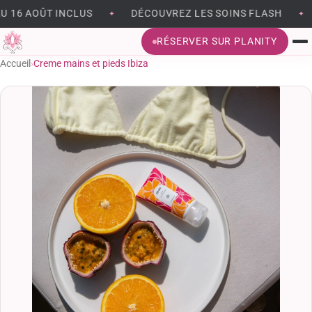
 16 AOÛT INCLUS
DÉCOUVREZ LES SOINS FLASH
✦
✦
RÉSERVER SUR PLANITY
Accueil
›
Creme mains et pieds Ibiza
BRONZAGE SANS UV
EPILATION
BEAUTÉ DU REGARD
SOINS DU VISAGE
MÉSOTHÉRAPIE VIRTUELLE
MASSAGES ET MODELAGES CORPS
MADÉROTHÉRAPIE