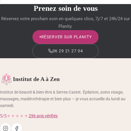
Prenez soin de vous
Réservez votre prochain soin en quelques clics, 7j/7 et 24h/24 sur
Planity.
RÉSERVER SUR PLANITY
06 29 21 27 04
Institut de A à Zen
Institut de beauté & bien-être à Serres-Castet. Épilation, soins visage,
massages, madérothérapie et bien plus — je vous accueille du lundi au
samedi.
5/5
★★★★★
296 avis vérifiés