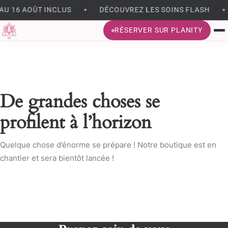
AU 16 AOÛT INCLUS
DÉCOUVREZ LES SOINS FLASH
✦
✦
RÉSERVER SUR PLANITY
BRONZAGE SANS UV
EPILATION
De grandes choses se
BEAUTÉ DU REGARD
profilent à l’horizon
SOINS DU VISAGE
Quelque chose d’énorme se prépare ! Notre boutique est en
chantier et sera bientôt lancée !
MÉSOTHÉRAPIE VIRTUELLE
MASSAGES ET MODELAGES CORPS
MADÉROTHÉRAPIE