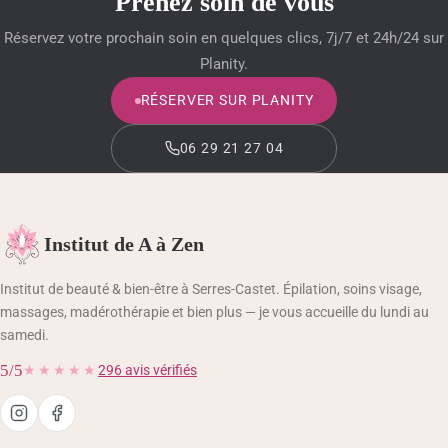
Prenez soin de vous
MODELAGE BRÉSILIEN
Réservez votre prochain soin en quelques clics, 7j/7 et 24h/24 sur
BEAUTÉ DES MAINS ET DES PIEDS
Planity.
RÉSERVER SUR PLANITY
BLOG BEAUTÉ & CONSEILS
06 29 21 27 04
BOUTIQUE
PANIER
Institut de A à Zen
VALIDATION DE LA COMMANDE
Institut de beauté & bien-être à Serres-Castet. Épilation, soins visage,
massages, madérothérapie et bien plus — je vous accueille du lundi au
MON COMPTE
samedi.
5/5
★★★★★
296 avis vérifiés
06 29 21 27 04
RÉSERVER SUR PLANITY