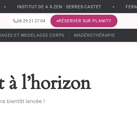
INSTITUT DE A À ZEN · SERRES-CASTET
FERMET
✦
✦
06 29 21 27 04
RÉSERVER SUR PLANITY
SAGES ET MODELAGES CORPS
MADÉROTHÉRAPIE
MODE
 à l’horizon
ra bientôt lancée !