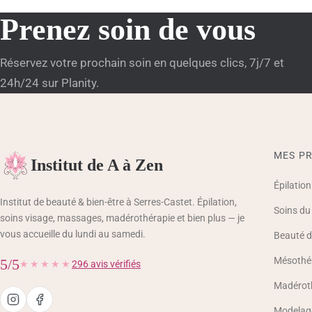
Prenez soin de vous
Réservez votre prochain soin en quelques clics, 7j/7 et
24h/24 sur Planity.
MES PR
Institut de A à Zen
Épilation
Institut de beauté & bien-être à Serres-Castet. Épilation,
Soins du
soins visage, massages, madérothérapie et bien plus — je
vous accueille du lundi au samedi.
Beauté d
Mésothér
5/5
★★★★★
296 avis vérifiés
Madérot
Modelage